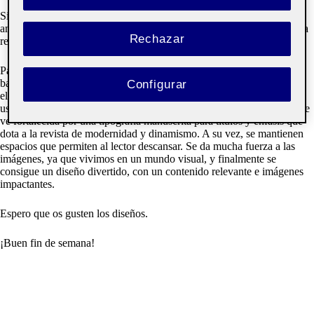
Sin embargo, también podemos ver un fuerte carácter de la cultura
americana que se diferenciará de las siguientes ediciones, dotando a la
Rechazar
revista de dinamismo y variedad sin perder la esencia de Egeria.
Para mantener la jerarquía visual, se han establecido unas retículas de
base fuertes que permiten movimiento jerarquizado entre los
Configurar
elementos. Esto se ve potenciado por la gama de colores seguida y el
uso de tipografías modernas sin serifas como base para el texto, que se
ve fortalecida por una tipografía manuscrita para títulos y enfásis que
dota a la revista de modernidad y dinamismo. A su vez, se mantienen
espacios que permiten al lector descansar. Se da mucha fuerza a las
imágenes, ya que vivimos en un mundo visual, y finalmente se
consigue un diseño divertido, con un contenido relevante e imágenes
impactantes.
Espero que os gusten los diseños.
¡Buen fin de semana!