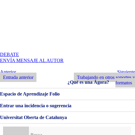
EN
DEBATE
PEC
ENVÍA MENSAJE AL AUTOR
4
|
Navegación
Entrada
Siguiente
Anterior
Siguiente
EL
Anterior
Entrada
Entrada anterior
Trabajando en otros soportes y
de
INTERIOR
¿Qué es una Ágora?
formatos
DE
entradas
LA
Espacio de Aprendizaje Folio
PUBLICACIÓN
Entrar una incidencia o sugerencia
Universitat Oberta de Catalunya
Buscar: