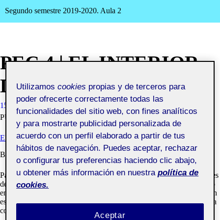
Segundo semestre 2019-2020. Aula 2
PEC 4 | EL INTERIOR
DE LA PUBLICACIÓN
Utilizamos
cookies
propias y de terceros para
poder ofrecerte correctamente todas las
15 MAYO, 2020
LUCÍA ROMÁN CANIVELL
VISIBILIDAD:
funcionalidades del sitio web, con fines analíticos
PÚBLICA
y para mostrarte publicidad personalizada de
acuerdo con un perfil elaborado a partir de tus
EL INTERIOR DE LA PUBLICACIÓN
hábitos de navegación. Puedes aceptar, rechazar
Buenas tardes a todos,
o configurar tus preferencias haciendo clic abajo,
u obtener más información en nuestra
política de
Para esta propuesta de arte final de los diseños de las páginas interiores
de Egeria Magazine, ambos de la revista y el díptico, se ha mantenido
cookies.
en gran medida el diseño de las anteriores propuestas, fortaleciendo en
este caso el uso de elementos comunes que nos permitirán mantener la
cohesión y continuidad entre los diferentes números.
Aceptar